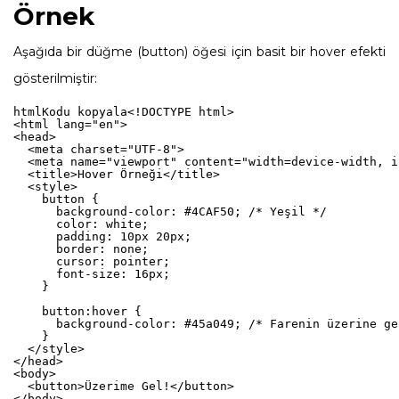
Örnek
Aşağıda bir düğme (button) öğesi için basit bir hover efekti
gösterilmiştir:
htmlKodu kopyala
<!DOCTYPE html>

<html lang="en">

<head>

  <meta charset="UTF-8">

  <meta name="viewport" content="width=device-width, i
  <title>Hover Örneği</title>

  <style>

    button {

      background-color: #4CAF50; /* Yeşil */

      color: white;

      padding: 10px 20px;

      border: none;

      cursor: pointer;

      font-size: 16px;

    }

    button:hover {

      background-color: #45a049; /* Farenin üzerine ge
    }

  </style>

</head>

<body>

  <button>Üzerime Gel!</button>

</body>
