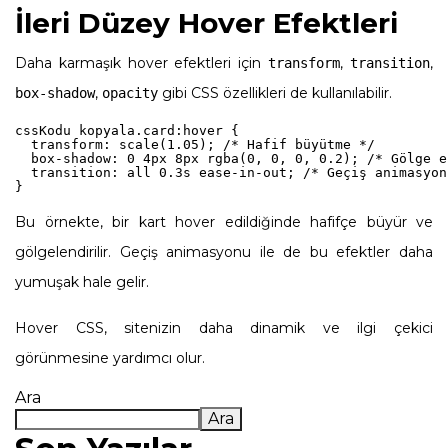
İleri Düzey Hover Efektleri
Daha karmaşık hover efektleri için
,
,
transform
transition
,
gibi CSS özellikleri de kullanılabilir.
box-shadow
opacity
cssKodu kopyala
.card:hover {

  transform: scale(1.05); /* Hafif büyütme */

  box-shadow: 0 4px 8px rgba(0, 0, 0, 0.2); /* Gölge e
  transition: all 0.3s ease-in-out; /* Geçiş animasyonu
Bu örnekte, bir kart hover edildiğinde hafifçe büyür ve
gölgelendirilir. Geçiş animasyonu ile de bu efektler daha
yumuşak hale gelir.
Hover CSS, sitenizin daha dinamik ve ilgi çekici
görünmesine yardımcı olur.
Ara
Ara