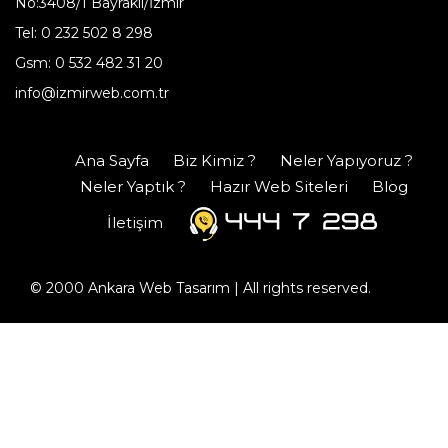
No:3408/1 Bayraklı/İzmir
Tel: 0 232 502 8 298
Gsm: 0 532 482 31 20
info@izmirweb.com.tr
Ana Sayfa
Biz Kimiz ?
Neler Yapıyoruz ?
Neler Yaptık ?
Hazır Web Siteleri
Blog
İletişim
© 2000
Ankara Web Tasarım
| All rights reserved.