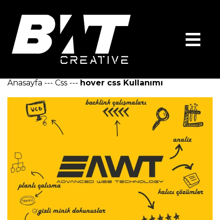
Anasayfa
---
Css
---
hover css Kullanımı