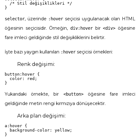
  /* Stil değişiklikleri */

}
, üzerinde
seçicisi uygulanacak olan HTML
selector
:hover
öğesinin seçicisidir. Örneğin,
bir
öğesine
div:hover
<div>
fare imleci geldiğinde stil değişikliklerini belirtir.
İşte bazı yaygın kullanılan
seçicisi örnekleri:
:hover
Renk değişimi:
button:hover {

  color: red;

}
Yukarıdaki örnekte, bir
öğesine fare imleci
<button>
geldiğinde metin rengi kırmızıya dönüşecektir.
Arka plan değişimi:
a:hover {

  background-color: yellow;

}