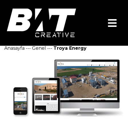
Anasayfa
---
Genel
---
Troya Energy