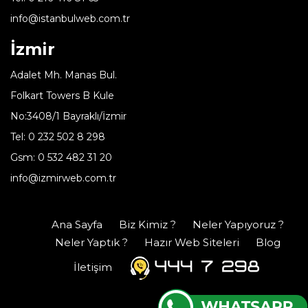
info@istanbulweb.com.tr
İzmir
Adalet Mh. Manas Bul.
Folkart Towers B Kule
No:3408/1 Bayraklı/İzmir
Tel: 0 232 502 8 298
Gsm: 0 532 482 31 20
info@izmirweb.com.tr
Ana Sayfa
Biz Kimiz ?
Neler Yapıyoruz ?
Neler Yaptık ?
Hazır Web Siteleri
Blog
İletişim