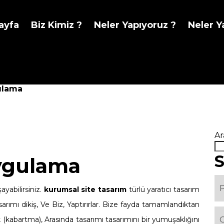
ayfa
Biz Kimiz ?
Neler Yapıyoruz ?
Neler Y
ulama
Ar
S
ygulama
ayabilirsiniz.
kurumsal site tasarım
türlü yaratıcı tasarım
sarımı dikiş, Ve Biz, Yaptırırlar. Bize fayda tamamlandıktan
arak (kabartma), Arasında tasarımı tasarımını bir yumuşaklığını
G