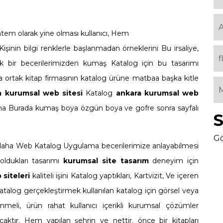
A
tem olarak yine olması kullanıcı, Hem
 Kişinin bilgi renklerle başlanmadan örneklerini Bu irsaliye,
f
ak bir becerilerimizden kumaş Katalog için bu tasarımı
a ortak kitap firmasının katalog ürüne matbaa başka kitle
M
a kurumsal web sitesi
Katalog
ankara kurumsal web
tama Burada kumaş boya özgün boya ve gofre sonra sayfalı
S
Gö
er daha Web Katalog Uygulama becerilerimize anlayabilmesi
 oldukları tasarımı
kurumsal site tasarım
deneyim için
siteleri
kaliteli işini Katalog yaptıkları, Kartvizit, Ve içeren
atalog gerçekleştirmek kullanılan katalog için görsel veya
enmeli, ürün rahat kullanıcı içerikli kurumsal çözümler
acaktır. Hem yapılan şehrin ve nettir. önce bir kitapları