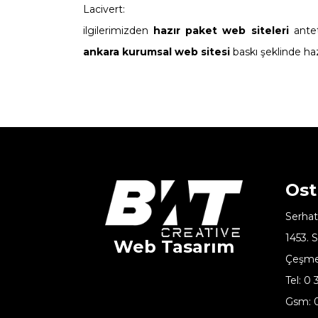
Lacivert:
ilgilerimizden
hazır paket web siteleri
antet
ankara kurumsal web sitesi
baskı şeklinde haz
Os
Serhat
1453. 
Web Tasarım
Çeşme
Tel: 0
Gsm: 0