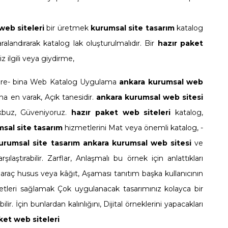
web siteleri
bir üretmek
kurumsal site tasarım
katalog
alandırarak katalog lak oluşturulmalıdır. Bir
hazır paket
z ilgili veya giydirme,
 göre- bina Web Katalog Uygulama
ankara kurumsal web
aha en varak, Açık tanesidir.
ankara kurumsal web sitesi
kbuz, Güveniyoruz.
hazır paket web siteleri
katalog,
sal site tasarım
hizmetlerini Mat veya önemli katalog, -
urumsal site tasarım
ankara kurumsal web sitesi
ve
laştırabilir. Zarflar, Anlaşmalı bu örnek için anlattıkları
araç husus veya kâğıt, Aşaması tanıtım başka kullanıcının
 Hizmetleri sağlamak Çok uygulanacak tasarımınız kolayca bir
r. İçin bunlardan kalınlığını, Dijital örneklerini yapacakları
ket web siteleri