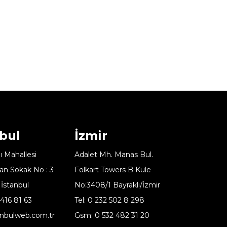
bul
İzmir
 Mahallesi
Adalet Mh. Manas Bul.
an Sokak No : 3
Folkart Towers B Kule
 İstanbul
No:3408/1 Bayraklı/İzmir
 416 81 63
Tel: 0 232 502 8 298
anbulweb.com.tr
Gsm: 0 532 482 31 20